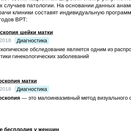
х случаев патологии. На основании данных анам
ачи клиники составят индивидуальную программ
одов ВРТ:
скопия шейки матки
 2018
Диагностика
скопическое обследование является одним из распр
тики гинекологических заболеваний
оскопия матки
 2018
Диагностика
оскопия
— это малоинвазивный метод визуального о
е бесплодия у женщин