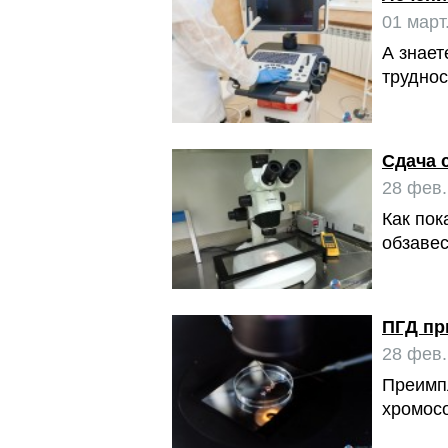
01 март
А знает
труднос
Сдача 
28 фев.
Как пок
обзавес
ПГД пр
28 фев.
Преимпл
хромосо