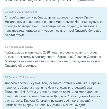
23 Марта 2024
Анастасия
От всей души хочу поблагодарить доктора Голичеву Ирину
Николаевну за появление на свет моего сына! Нелегкий путь был
пройден благодаря ей. Все всегда четко, по делу, а главное я
чувствовала поддержку и уверенность от нее! Спасибо большое
за этот труд!
18 Января 2023
Ольга
Наблюдаюсь в клинике с 2018 года, все очень нравится. Хочу
выразить огромную благодарность Замахиной Любови Олеговне,
благодаря её опыту на свет появился наш долгожданный сынок.
Спасибо ей огромное.
15 Апреля 2022
Анфиса
Доброго времени суток! Хочу оставить отзыв о клинике. Первый
перенос эмбриона у меня не был успешным. Лечащий врач
Голичева И.Н. Затем у меня сменился врач, и со мной дальше
стал работать Кирилл Олегович Дворцов. Я благодарна Богу за
эту встречу. Кирилл Олегович показал себя как знающий и
компетентный врач. Он очень чуткий и может находить