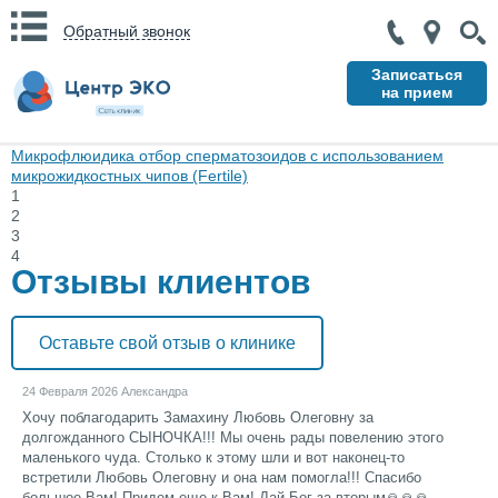
Обратный звонок
Записаться
на прием
Микрофлюидика
отбор сперматозоидов с использованием
микрожидкостных чипов (Fertile)
1
2
3
4
Отзывы клиентов
Оставьте свой отзыв о клинике
24 Февраля 2026
Александра
Хочу поблагодарить Замахину Любовь Олеговну за
долгожданного СЫНОЧКА!!! Мы очень рады повелению этого
маленького чуда. Столько к этому шли и вот наконец-то
встретили Любовь Олеговну и она нам помогла!!! Спасибо
большое Вам! Придем еще к Вам! Дай Бог за вторым🙏🙏🙏