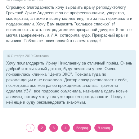
30 Января 2020
Ксения
Огромную благодарность хочу выразить врачу репродуктологу
Грачевой Ирине Андреевне за ее профессионализм, упорство,
мастерство, а также и всему коллективу, что за нас переживали и
поддерживали. Хочу Вам выразить "большое спасибо" зf
возможность стать нам родителями прекрасной дочурки. 8 лет не
могла забеременеть, а И.А. сотворила чудо. Прекрасный врач и
клиника. Побольше таких врачей в нашем городе!
16 Октября 2019
Светлана
Хочу поблагодарить Ирину Николаевну за отличный приём. Очень
добрый и отзывчивый доктор, буду лечиться у нее. Очень
понравилась клиника "Центр ЭКО". Поехала туда по
рекомендации и не пожалела. Доктор сразу располагает к себе,
посмотрела все мои ранее проходимые анализы, грамотно
сделала УЗИ, все подробно объяснила, назначила сдать новые
анализы, потому что у тех уже прошёл срок давности. Поеду к
ней ещё и буду рекомендовать знакомым.
1
2
3
4
Вперед
В конец