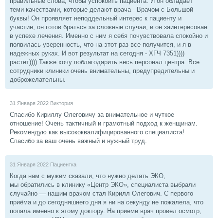
правильные слова, чтобы успокоить пациента. И он обладает
теми качествами, которые делают врача - Врачом с Большой
буквы! Он проявляет неподдельный интерес к пациенту и
участие, он готов браться за сложные случаи, и он заинтересован
в успехе лечения. Именно с ним я себя почувствовала спокойно и
появилась уверенность, что на этот раз все получится, и я в
надежных руках. И вот результат на сегодня - ХГЧ 7351))))
растет)))) Также хочу поблагодарить весь персонал центра. Все
сотрудники клиники очень внимательны, предупредительны и
доброжелательны.
31 Января 2022
Виктория
Спасибо Кириллу Олеговичу за внимательное и чуткое
отношение! Очень тактичный и грамотный подход к женщинам.
Рекомендую как высококвалифицированного специалиста!
Спасибо за ваш очень важный и нужный труд.
31 Января 2022
Пациентка
Когда нам с мужем сказали, что нужно делать ЭКО,
мы обратились в клинику «Центр ЭКО», специалиста выбрали
случайно — нашим врачом стал Кирилл Олегович. С первого
приёма и до сегодняшнего дня я ни на секунду не пожалела, что
попала именно к этому доктору. На приеме врач провел осмотр,