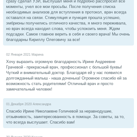
сразу сделал УЗИ, выслушал меня и подробно расспросил все
моменты, учел все мои просьбы. После получения списка
необходимых анализов для вступления в протокол, врач всегда
оставался на связи. Стимуляция и пункция прошла успешно,
эмбрионы получились отличного качества, я много переживала,
но врач всегда находил слова, чтобы успокоить меня. Ждем
подсадки. Самое главное верить в себя и своего врача! Мы очень
благодарны Кириллу Олеговичу за все!
02 Января 2021
Марина
Хочу выразить огромную благодарность Ирине Андреевне
Грачевой - прекрасный врач, профессионал с большой буквы!
Чуткий и внимательный доктор. Благодаря ей у нас появился
долгожданный малыш - наша доченька! Огромное спасибо ей за
возможность стать родителями! Отличный врач и просто
замечательный человек!
01 Декабря 2020
Александра
Спасибо Ирине Николаевне Голичевой за неравнодушие,
отзывчивость, заинтересованность в помощи. За советы, за то,
что всегда выслушает. Спасибо вам!