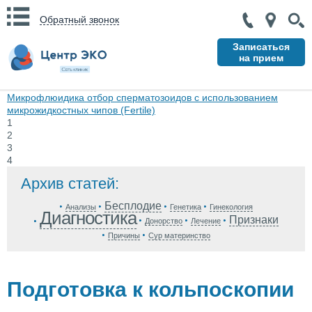
Обратный звонок
Записаться
на прием
Микрофлюидика
отбор сперматозоидов с использованием
микрожидкостных чипов (Fertile)
1
2
3
4
Архив статей:
Бесплодие
Анализы
Генетика
Гинекология
Диагностика
Признаки
Донорство
Лечение
Причины
Сур материнство
Подготовка к кольпоскопии